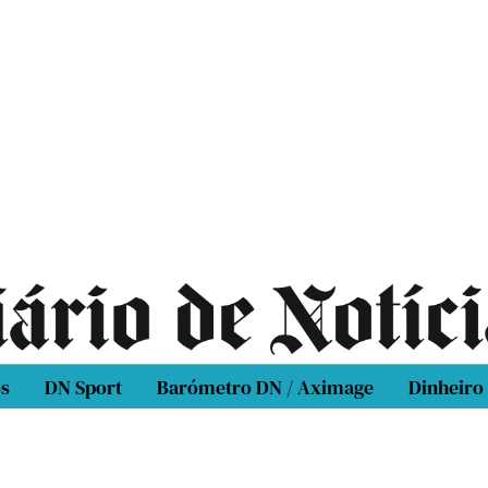
os
DN Sport
Barómetro DN / Aximage
Dinheiro