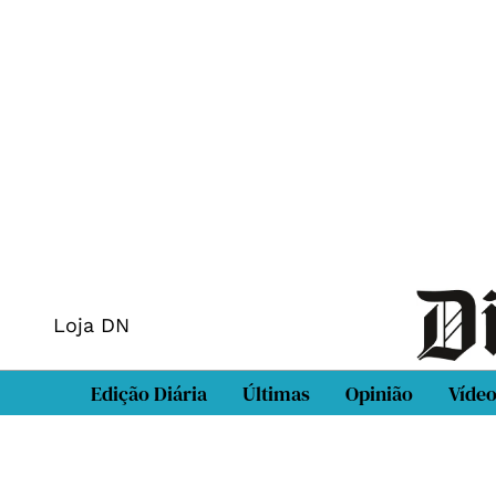
Loja DN
Edição Diária
Últimas
Opinião
Víde