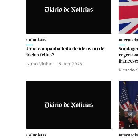
Colunistas
Internaci
Uma campanha feita de ideias ou de
Sondagen
ideias feitas?
regressa
franceses
Nuno Vinha
15 Jan 2026
Ricardo 
Colunistas
Internaci