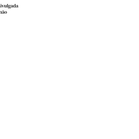
ivulgada
 não