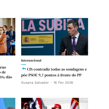
Internacional
erno
CIS contradiz todas as sondagens e
o de
põe PSOE 9,7 pontos à frente do PP
56% dão
Susana Salvador
16 Fev 2026