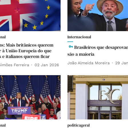
onal
Internacional
s: Mais britânicos querem
Brasileiros que desaprova
r à União Europeia do que
são a maioria
 e italianos querem ficar
João Almeida Moreira
29 Ja
Simões Ferreira
02 Jan 2026
onal
politicageral