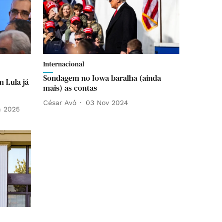
Internacional
Sondagem no Iowa baralha (ainda
m Lula já
mais) as contas
César Avó
03 Nov 2024
n 2025