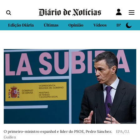
Edição Diária
Últimas
Opinião
Vídeos
DN Sport
O primeiro-ministro espanhol e líder do PSOE, Pedro Sánchez.
EPA/J.J.
Guillen