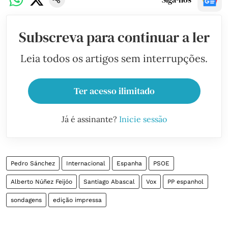
Subscreva para continuar a ler
Leia todos os artigos sem interrupções.
Ter acesso ilimitado
Já é assinante?
Inicie sessão
Pedro Sánchez
Internacional
Espanha
PSOE
Alberto Núñez Feijóo
Santiago Abascal
Vox
PP espanhol
sondagens
edição impressa