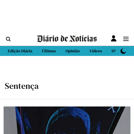
Edição Diária
Últimas
Opinião
Vídeos
DN Sport
Sentença