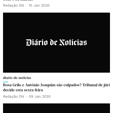
Redação DN
10 Jan 2020
diario-de-noticias
Rosa Grilo e António Joaquim são culpados? Tribunal de júri
decide esta sexta-feira
Redação DN
09 Jan 2020