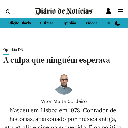
Edição Diária
Últimas
Opinião
Vídeos
DN Sport
Opinião DN
A culpa que ninguém esperava
Vítor Moita Cordeiro
Nasceu em Lisboa em 1978. Contador de
histórias, apaixonado por música antiga,
etnografia e cinema esquecido. É na política