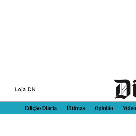
Loja DN
Edição Diária
Últimas
Opinião
Víde