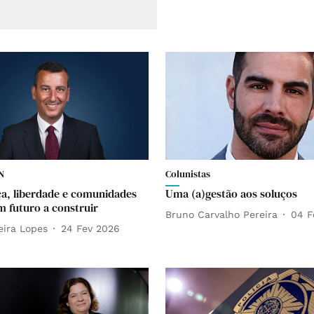
N
Colunistas
a, liberdade e comunidades
Uma (a)gestão aos soluços
m futuro a construir
Bruno Carvalho Pereira
04 F
eira Lopes
24 Fev 2026