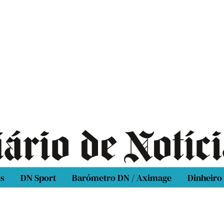
os
DN Sport
Barómetro DN / Aximage
Dinheiro