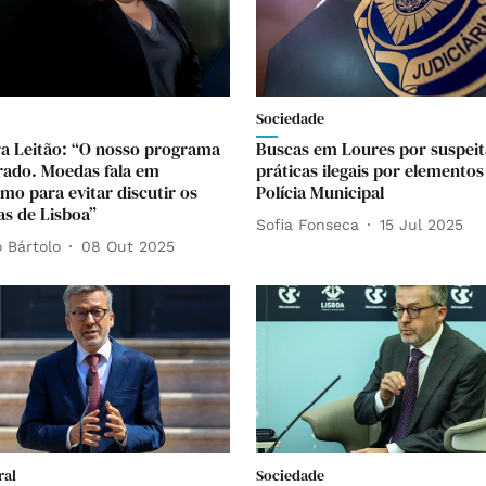
Sociedade
a Leitão: “O nosso programa
Buscas em Loures por suspeit
brado. Moedas fala em
práticas ilegais por elementos
mo para evitar discutir os
Polícia Municipal
s de Lisboa”
Sofia Fonseca
15 Jul 2025
 Bártolo
08 Out 2025
ral
Sociedade