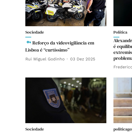
Sociedade
Política
Alexandr
Reforço da videovigilância em
é equili
Lisboa é “curtíssimo”
extremis
problema
Rui Miguel Godinho
03 Dez 2025
Frederico
Sociedade
politicage