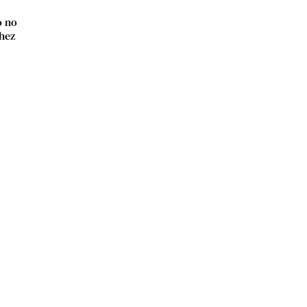
o no
chez