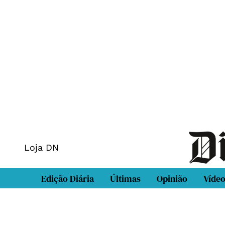
Loja DN
Edição Diária
Últimas
Opinião
Víde