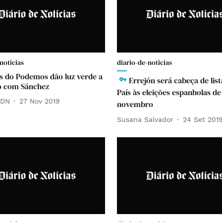
noticias
diario-de-noticias
es do Podemos dão luz verde a
Errejón será cabeça de lis
o com Sánchez
País às eleições espanholas de
 DN
27 Nov 2019
novembro
Susana Salvador
24 Set 201