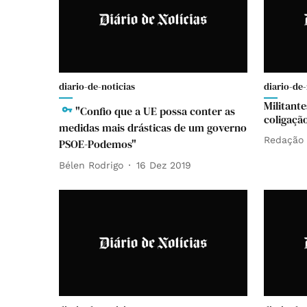
diario-de-noticias
diario-de-
Militant
"Confio que a UE possa conter as
coligaçã
medidas mais drásticas de um governo
Redação
PSOE-Podemos"
Bélen Rodrigo
16 Dez 2019