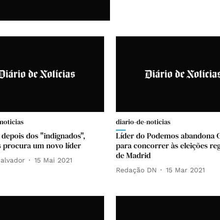
noticias
diario-de-noticias
 depois dos "indignados",
Líder do Podemos abandona 
procura um novo líder
para concorrer às eleições re
de Madrid
alvador
15 Mai 2021
Redação DN
15 Mar 2021