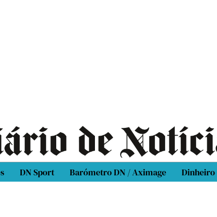
os
DN Sport
Barómetro DN / Aximage
Dinheiro