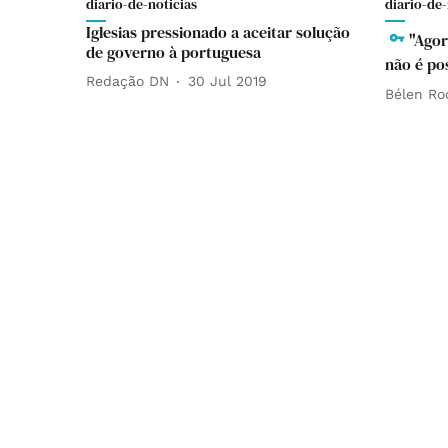
diario-de-noticias
diario-de-
Iglesias pressionado a aceitar solução
"Agor
de governo à portuguesa
não é po
Redação DN
30 Jul 2019
Bélen Ro