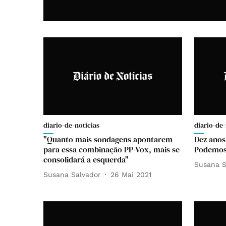
diario-de-noticias
diario-de-
"Quanto mais sondagens apontarem
Dez anos
para essa combinação PP-Vox, mais se
Podemos 
consolidará a esquerda"
Susana S
Susana Salvador
26 Mai 2021