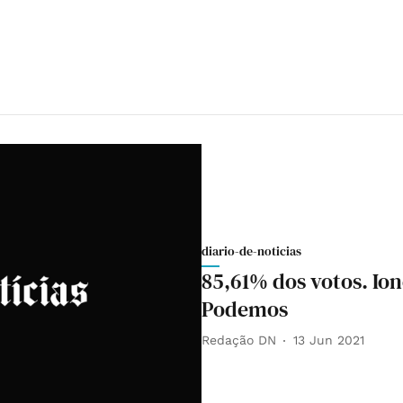
diario-de-noticias
85,61% dos votos. Ion
Podemos
Redação DN
13 Jun 2021