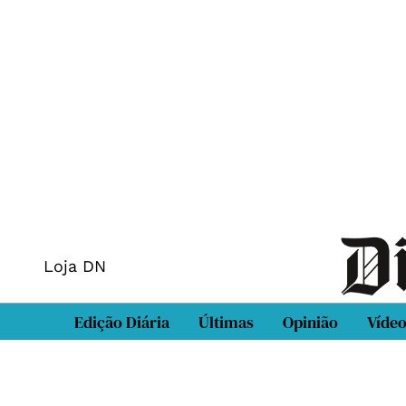
Loja DN
Edição Diária
Últimas
Opinião
Víde