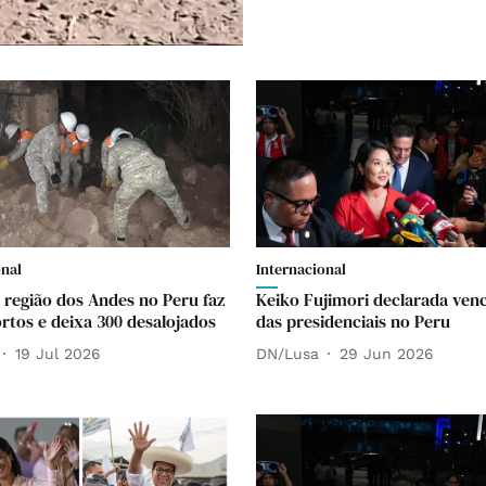
onal
Internacional
 região dos Andes no Peru faz
Keiko Fujimori declarada ven
rtos e deixa 300 desalojados
das presidenciais no Peru
19 Jul 2026
DN/Lusa
29 Jun 2026