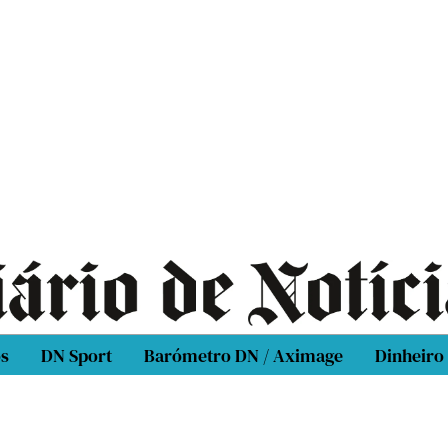
os
DN Sport
Barómetro DN / Aximage
Dinheiro