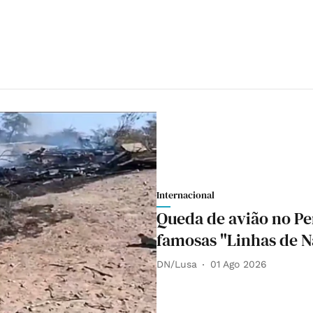
Internacional
Queda de avião no Pe
famosas "Linhas de N
DN/Lusa
01 Ago 2026