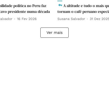
bilidade política no Peru faz
A altitude e tudo o mais q
tavo presidente numa década
tornam o café peruano especi
alvador
16 Fev 2026
Susana Salvador
31 Dez 202
Ver mais