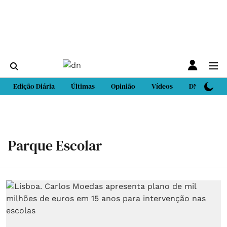
Edição Diária
Últimas
Opinião
Vídeos
DN Sport
Parque Escolar