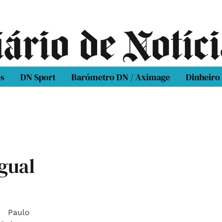
os
DN Sport
Barómetro DN / Aximage
Dinheiro
gual