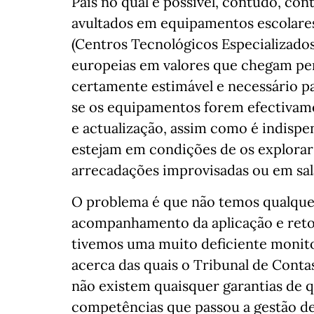
País no qual é possível, contudo, co
avultados em equipamentos escolar
(Centros Tecnológicos Especializados)
europeias em valores que chegam per
certamente estimável e necessário p
se os equipamentos forem efectivam
e actualização, assim como é indispe
estejam em condições de os explora
arrecadações improvisadas ou em sal
O problema é que não temos qualquer
acompanhamento da aplicação e ret
tivemos uma muito deficiente monito
acerca das quais o Tribunal de Conta
não existem quaisquer garantias de 
competências que passou a gestão de 