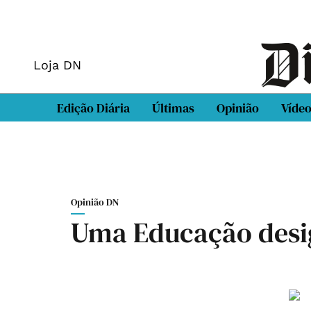
Loja DN
Edição Diária
Últimas
Opinião
Víde
Opinião DN
Uma Educação desi