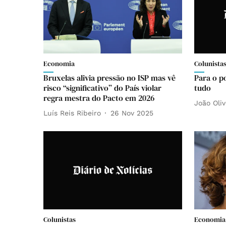
Economia
Colunista
Bruxelas alivia pressão no ISP mas vê
Para o p
risco “significativo” do País violar
tudo
regra mestra do Pacto em 2026
João Oliv
Luís Reis Ribeiro
26 Nov 2025
Colunistas
Economia