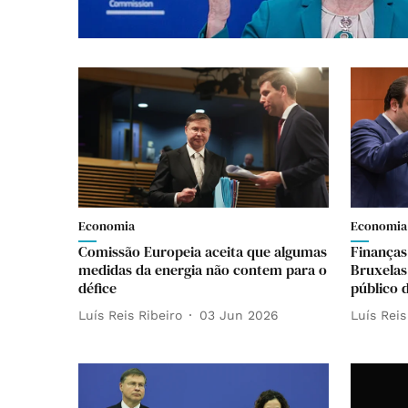
Economia
Economia
Comissão Europeia aceita que algumas
Finanças
medidas da energia não contem para o
Bruxelas
défice
público 
Luís Reis Ribeiro
03 Jun 2026
Luís Reis