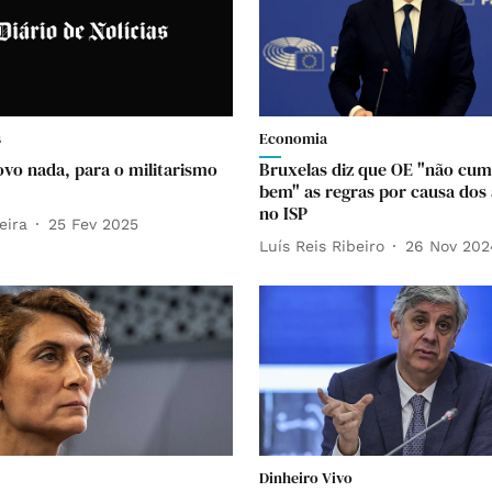
s
Economia
ovo nada, para o militarismo
Bruxelas diz que OE "não cu
bem" as regras por causa dos
no ISP
eira
25 Fev 2025
Luís Reis Ribeiro
26 Nov 202
Dinheiro Vivo