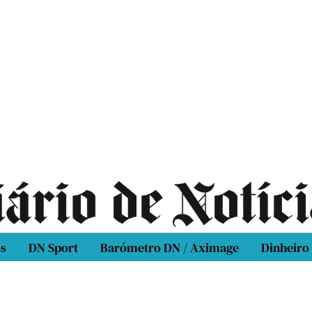
os
DN Sport
Barómetro DN / Aximage
Dinheiro