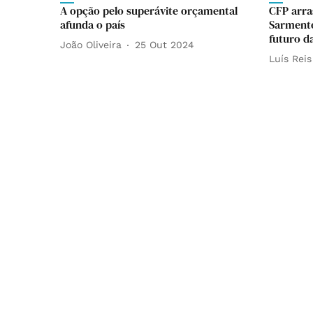
A opção pelo superávite orçamental
CFP arra
afunda o país
Sarmento
futuro d
João Oliveira
25 Out 2024
Luís Reis