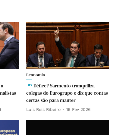
Economia
 a
Défice? Sarmento tranquiliza
nalistas
colegas do Eurogrupo e diz que contas
certas são para manter
6
Luís Reis Ribeiro
16 Fev 2026