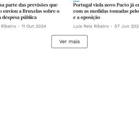
sa parte das previsões que
Portugal viola novo Pacto já 
 enviou a Bruxelas sobre o
com as medidas tomadas pelo
a despesa pública
e a oposição
 Ribeiro
11 Out 2024
Luís Reis Ribeiro
07 Jun 20
Ver mais