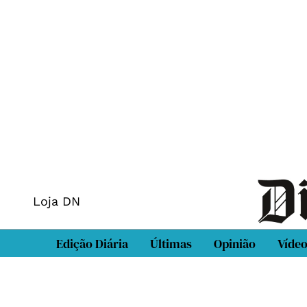
Loja DN
Edição Diária
Últimas
Opinião
Víde