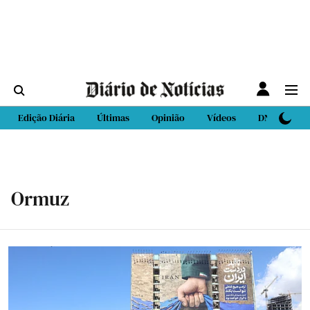
Edição Diária
Últimas
Opinião
Vídeos
DN Sport
Ormuz