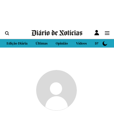
Edição Diária
Últimas
Opinião
Vídeos
DN Sport