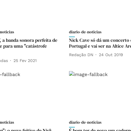
noticias
diario-de-noticias
, a banda sonora perfeita de
Nick Cave só dá um concerto
e para uma "catástrofe
Portugal e vai ser na Altice A
Redação DN
24 Out 2019
udas
25 Fev 2021
noticias
diario-de-noticias
n": o novo feitiço de Nick
É bom ter de novo um cadern