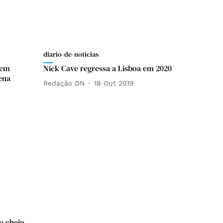
diario-de-noticias
 em
Nick Cave regressa a Lisboa em 2020
rena
Redação DN
18 Out 2019
o cheio