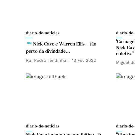
diario-de-noticias
diario-de-
'Carnage'
Nick Cave e Warren Ellis – tão
Nick Cav
perto da divindade...
coletiva"
Rui Pedro Tendinha
13 Fev 2022
Miguel J
diario-de-noticias
diario-de-
Nick Cave lançou-nos um feitiço. Já
"Ghostee