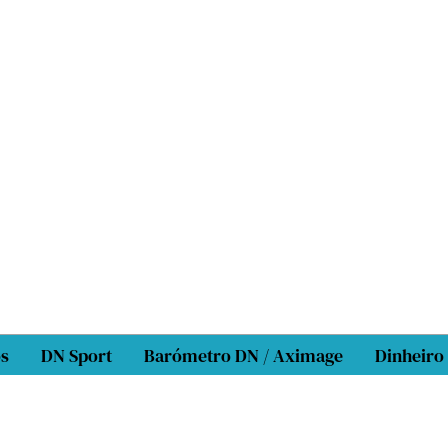
os
DN Sport
Barómetro DN / Aximage
Dinheiro