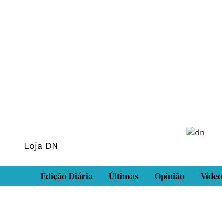
Loja DN
Edição Diária
Últimas
Opinião
Víde