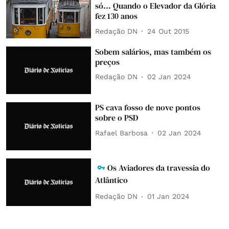
só... Quando o Elevador da Glória
fez 130 anos
Redação DN
24 Out 2015
Sobem salários, mas também os
preços
Redação DN
02 Jan 2024
PS cava fosso de nove pontos
sobre o PSD
Rafael Barbosa
02 Jan 2024
Os Aviadores da travessia do
Atlântico
Redação DN
01 Jan 2024