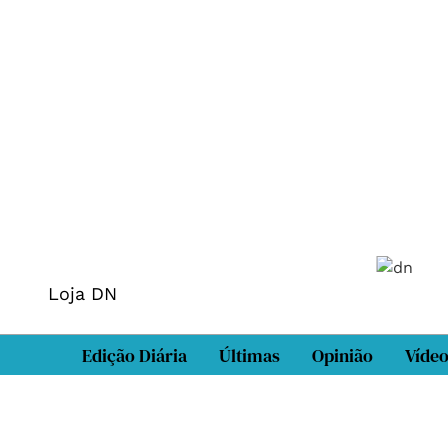
Loja DN
Edição Diária
Últimas
Opinião
Víde