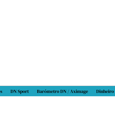
os
DN Sport
Barómetro DN / Aximage
Dinheiro