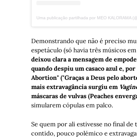
Uma publicação partilhada por MEO KALORAMA (
Demonstrando que não é preciso muit
espetáculo (só havia três músicos em
deixou clara a mensagem de empoder
quando despiu um casaco azul e, por
Abortion" ("Graças a Deus pelo abort
mais extravagância surgiu em
Vagin
máscaras de vulvas (Peaches enverg
simularem cópulas em palco.
Se quem por ali estivesse no final d
contido, pouco polémico e extravag