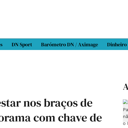
os
DN Sport
Barómetro DN / Aximage
Dinheiro
A
estar nos braços de
lorama com chave de