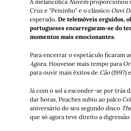
A melancólica
Nuvem
proporcionou u
Cruz e "Peixinho" e o clássico
Ouvi D
esperado.
De telemóveis erguidos, o
portugueses encarregaram-se do te
momentos mais emocionantes
.
Para encerrar o espetáculo ficaram a
Agora
. Houvesse mais tempo para Orn
para ouvir mais êxitos de
Cão
(1997) 
Já com o sol a esconder-se por trás d
dar horas, Peaches subiu ao palco Col
aniversário do seu segundo disco
The
que só agora teve direito a digressã