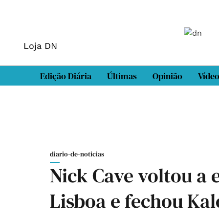
Loja DN
Edição Diária
Últimas
Opinião
Víde
diario-de-noticias
Nick Cave voltou a 
Lisboa e fechou Ka