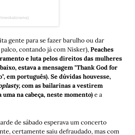
@meokalorama)
a gente para se fazer barulho ou dar
 palco, contando já com Nisker),
Peaches
amento e luta pelos direitos das mulheres
 baixo, estava a mensagem "Thank God for
o", em português). Se dúvidas houvesse,
oplasty,
com as bailarinas a vestirem
a uma na cabeça, neste momento)
e a
e tarde de sábado esperava um concerto
ante, certamente saiu defraudado, mas com