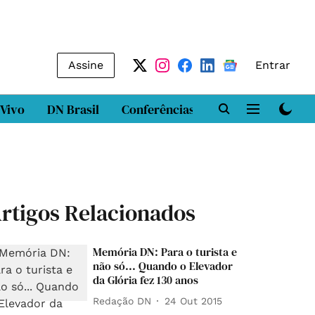
Assine
Entrar
 Vivo
DN Brasil
Conferências
DN LAB
Class
rtigos Relacionados
Memória DN: Para o turista e
não só... Quando o Elevador
da Glória fez 130 anos
Redação DN
24 Out 2015