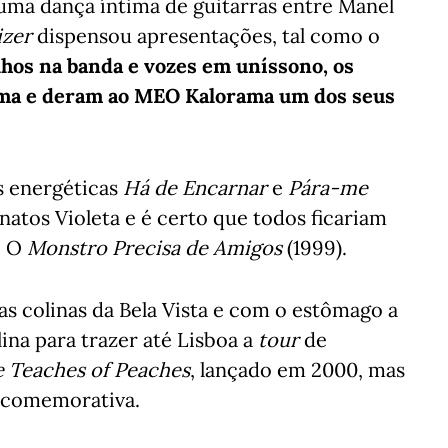
ma dança íntima de guitarras entre Manel
izer
dispensou apresentações, tal como o
lhos na banda e vozes em uníssono, os
ma e deram ao MEO Kalorama um dos seus
s energéticas
Há de Encarnar
e
Pára-me
atos Violeta e é certo que todos ficariam
e O
Monstro Precisa de Amigos
(1999).
as colinas da Bela Vista e com o estômago a
ina para trazer até Lisboa a
tour
de
 Teaches of Peaches
, lançado em 2000, mas
o comemorativa.