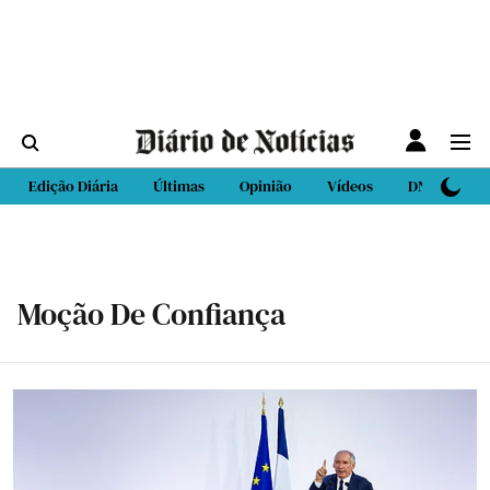
Edição Diária
Últimas
Opinião
Vídeos
DN Sport
Moção De Confiança