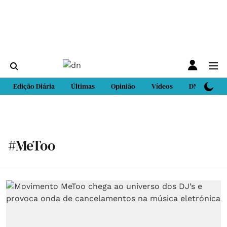
Edição Diária
Últimas
Opinião
Vídeos
DN Sport
#MeToo