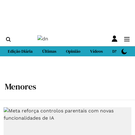
Edição Diária
Últimas
Opinião
Vídeos
DN Sport
Menores