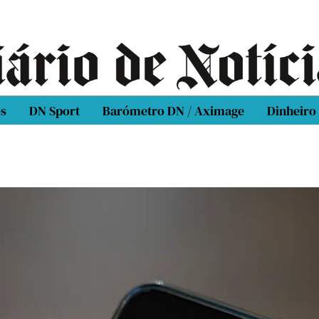
os
DN Sport
Barómetro DN / Aximage
Dinheiro