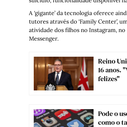
suicídio, funcionalidade disponível n
A ‘gigante’ da tecnologia oferece ain
tutores através do ‘Family Center’, u
atividade dos filhos no Instagram, n
Messenger.
Reino Uni
16 anos. 
felizes"
Pode o uso
como o t