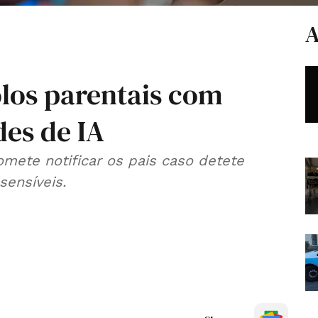
A
olos parentais com
des de IA
omete notificar os pais caso detete
ensíveis.