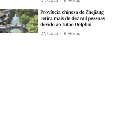
DN/Lusa
6 Horas
Província chinesa de Zhejiang
retira mais de dez mil pessoas
devido ao tufão Dolphin
DN/Lusa
6 Horas