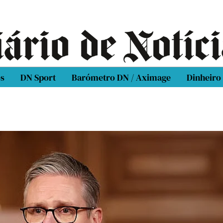
os
DN Sport
Barómetro DN / Aximage
Dinheiro