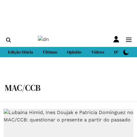
Edição Diária
Últimas
Opinião
Vídeos
DN Sport
MAC/CCB