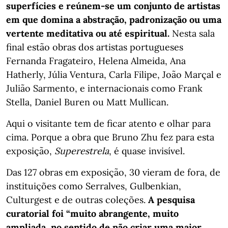
superfícies e reúnem-se um conjunto de artistas
em que domina a abstração, padronização ou uma
vertente meditativa ou até espiritual.
Nesta sala
final estão obras dos artistas portugueses
Fernanda Fragateiro, Helena Almeida, Ana
Hatherly, Júlia Ventura, Carla Filipe, João Marçal e
Julião Sarmento, e internacionais como Frank
Stella, Daniel Buren ou Matt Mullican.
Aqui o visitante tem de ficar atento e olhar para
cima. Porque a obra que Bruno Zhu fez para esta
exposição,
Superestrela
, é quase invisível.
Das 127 obras em exposição, 30 vieram de fora, de
instituições como Serralves, Gulbenkian,
Culturgest e de outras coleções.
A pesquisa
curatorial foi “muito abrangente, muito
ampliada, no sentido de não criar uma maior