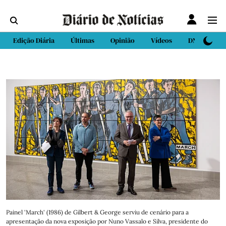
Edição Diária
Últimas
Opinião
Vídeos
DN Sport
Painel 'March' (1986) de Gilbert & George serviu de cenário para a
apresentação da nova exposição por Nuno Vassalo e Silva, presidente do