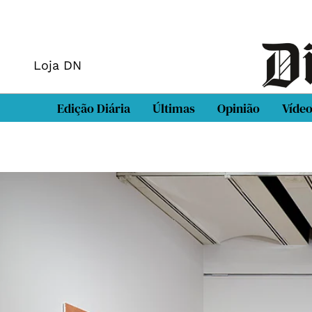
Loja DN
Edição Diária
Últimas
Opinião
Víde