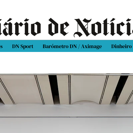
os
DN Sport
Barómetro DN / Aximage
Dinheiro