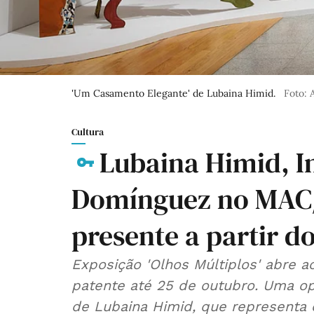
'Um Casamento Elegante' de Lubaina Himid.
Foto: 
Cultura
Lubaina Himid, In
Domínguez no MAC/
presente a partir d
Exposição 'Olhos Múltiplos' abre a
patente até 25 de outubro. Uma op
de Lubaina Himid, que representa 