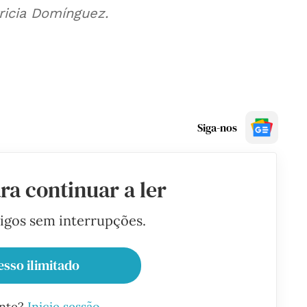
ricia Domínguez.
Siga-nos
ra continuar a ler
tigos sem interrupções.
esso ilimitado
ante?
Inicie sessão