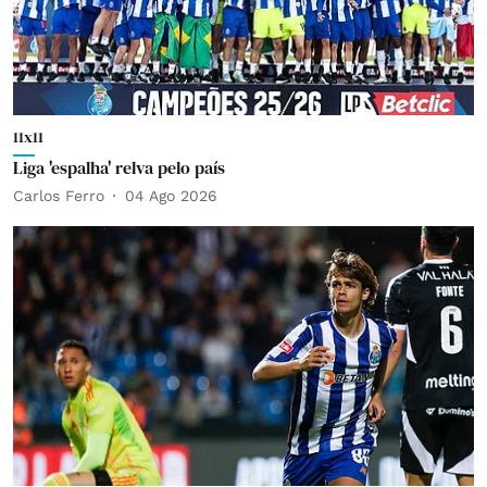
11x11
Liga 'espalha' relva pelo país
Carlos Ferro
04 Ago 2026