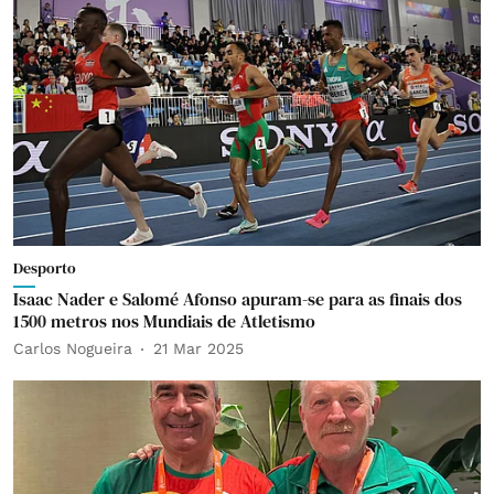
Desporto
Isaac Nader e Salomé Afonso apuram-se para as finais dos
1500 metros nos Mundiais de Atletismo
Carlos Nogueira
21 Mar 2025