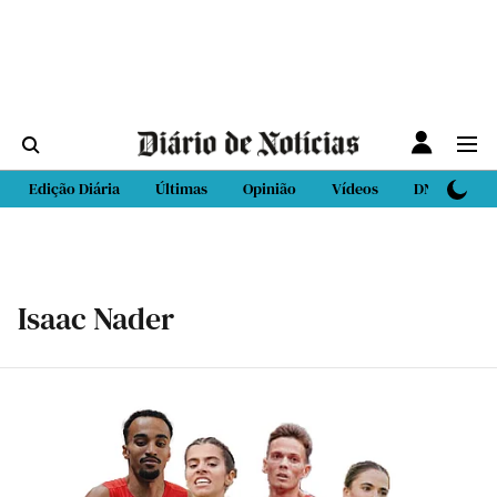
Edição Diária
Últimas
Opinião
Vídeos
DN Sport
Isaac Nader