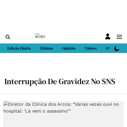
Edição Diária
Últimas
Opinião
Vídeos
DN Sport
Interrupção De Gravidez No SNS