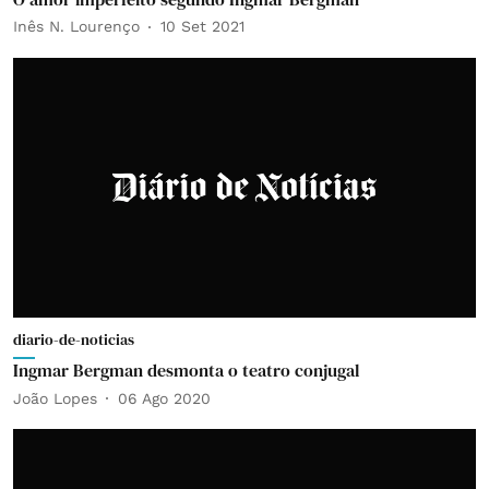
Inês N. Lourenço
10 Set 2021
diario-de-noticias
Ingmar Bergman desmonta o teatro conjugal
João Lopes
06 Ago 2020