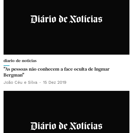
diario-de-noticias
"As pessoas não conhecem a face oculta de Ingmar
Bergman"
João Céu e Silva
15 Dez 2019