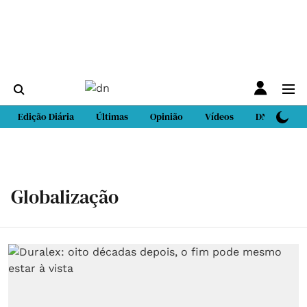
Edição Diária
Últimas
Opinião
Vídeos
DN Sport
Globalização