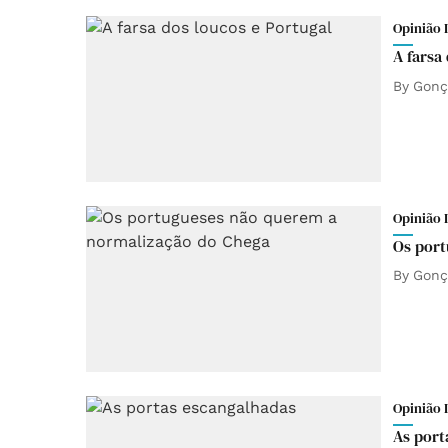
Opinião 
A farsa
By
Gonça
Opinião 
Os port
By
Gonça
Opinião 
As port