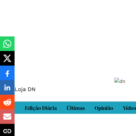
Loja DN
Edição Diária
Últimas
Opinião
Víde