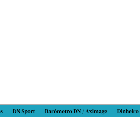
os
DN Sport
Barómetro DN / Aximage
Dinheiro