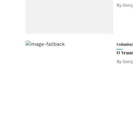
By
Gonça
Colunist
O ‘trau
By
Gonça