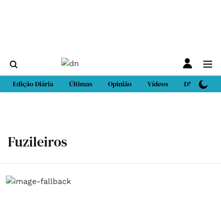
Edição Diária
Últimas
Opinião
Vídeos
DN Sport
Fuzileiros