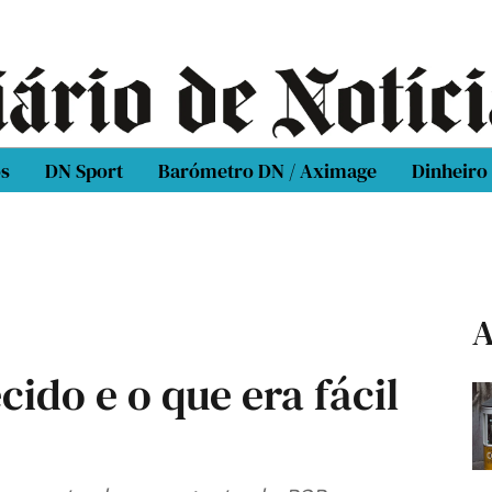
os
DN Sport
Barómetro DN / Aximage
Dinheiro
A
ido e o que era fácil