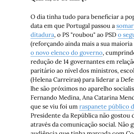
O dia tinha tudo para beneficiar a p
data em que Portugal passou a
somar
ditadura
, o PS "roubou" ao PSD
o seg
(reforçando ainda mais a sua maioria
o novo elenco do governo
, cumprind
redução de 14 governantes em relaçã
paritário ao nível dos ministros, es
(Helena Carreiras) para liderar a De
lhe são próximos no aparelho socialist
Fernando Medina, Ana Catarina Mende
que se viu foi um
raspanete público 
Presidente da República não gostou
através da comunicação social. Não 
audiência que tinha marcada com Cos