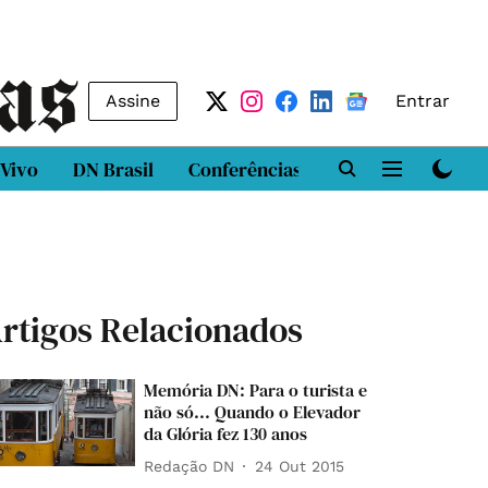
Assine
Entrar
 Vivo
DN Brasil
Conferências
DN LAB
Class
rtigos Relacionados
Memória DN: Para o turista e
não só... Quando o Elevador
da Glória fez 130 anos
Redação DN
24 Out 2015