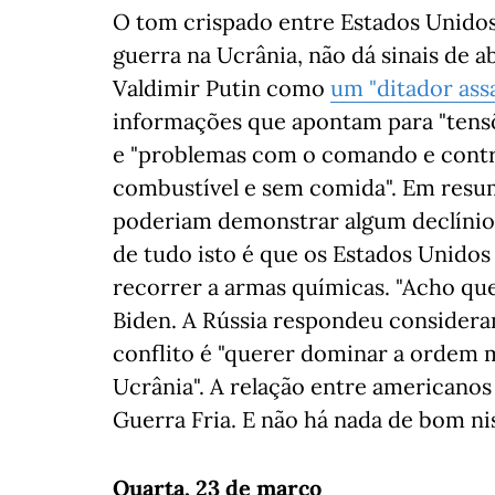
O tom crispado entre Estados Unidos
guerra na Ucrânia, não dá sinais de a
Valdimir Putin como
um "ditador ass
informações que apontam para "tensõe
e "problemas com o comando e control
combustível e sem comida". Em resumo
poderiam demonstrar algum declínio 
de tudo isto é que os Estados Unido
recorrer a armas químicas. "Acho qu
Biden. A Rússia respondeu considera
conflito é "querer dominar a ordem m
Ucrânia". A relação entre americanos
Guerra Fria. E não há nada de bom ni
Quarta, 23 de março