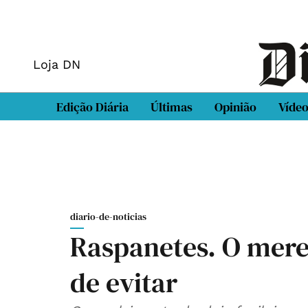
Loja DN
Edição Diária
Últimas
Opinião
Víde
diario-de-noticias
Raspanetes. O merec
de evitar