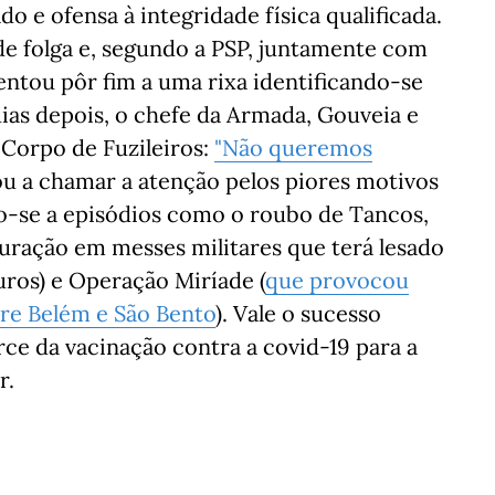
ado e ofensa à integridade física qualificada.
de folga e, segundo a PSP, juntamente com
entou pôr fim a uma rixa identificando-se
dias depois, o chefe da Armada, Gouveia e
o Corpo de Fuzileiros:
"Não queremos
u a chamar a atenção pelos piores motivos
o-se a episódios como o roubo de Tancos,
ração em messes militares que terá lesado
uros) e Operação Miríade (
que provocou
tre Belém e São Bento
). Vale o sucesso
rce da vacinação contra a covid-19 para a
r.