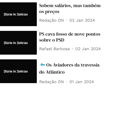
Sobem salários, mas também
os preços
Redação DN
02 Jan 2024
PS cava fosso de nove pontos
sobre o PSD
Rafael Barbosa
02 Jan 2024
Os Aviadores da travessia
do Atlântico
Redação DN
01 Jan 2024