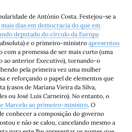
opularidade de António Costa. Festejou-se a
 mais dias em democracia do que em
undo deputado do círculo da Europa
 absoluta) e o primeiro-ministro
apresentou
o com a promessa de ser mais curto (uma
o ao anterior Executivo), tornando-o
colhendo pela primeira vez uma mulher
fesa e reforçando o papel de elementos que
a (casos de Mariana Vieira da Silva,
s ou José Luís Carneiro). No entanto, o
de Marcelo ao primeiro-ministro
. O
 de conhecer a composição do governo
gostou e não se calou, cancelando mesmo a
ta para este lhe apresentar os nomes que