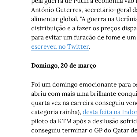
pela guerra de Putin à economia vão 
António Guterres, secretário-geral d
alimentar global. "A guerra na Ucrâni
distribuição e a fazer os preços dis
para evitar um furacão de fome e um 
escreveu no Twitter
.
Domingo, 20 de março
Foi um domingo emocionante para os
abriu com mais uma brilhante conquis
quarta vez na carreira conseguiu v
categoria rainha),
desta feita na Indo
piloto da KTM após a desilusão sofr
conseguiu terminar o GP do Qatar dev