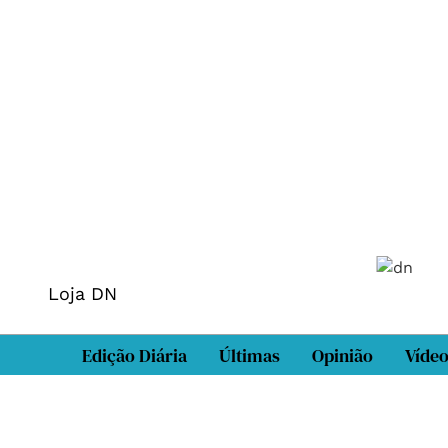
Loja DN
Edição Diária
Últimas
Opinião
Víde