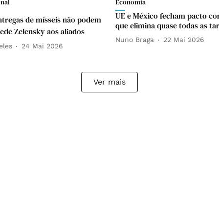
onal
Economia
UE e México fecham pacto co
ntregas de mísseis não podem
que elimina quase todas as tar
pede Zelensky aos aliados
Nuno Braga
22 Mai 2026
eles
24 Mai 2026
Ver mais