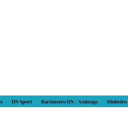
os
DN Sport
Barómetro DN / Aximage
Dinheiro