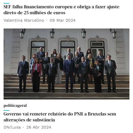
SEF falha financiamento europeu e obriga a fazer ajuste
direto de 25 milhões de euros
Valentina Marcelino
09 Mar 2024
politicageral
Governo vai remeter relatório do PNR a Bruxelas sem
alterações de substância
DN/Lusa
26 Abr 2024