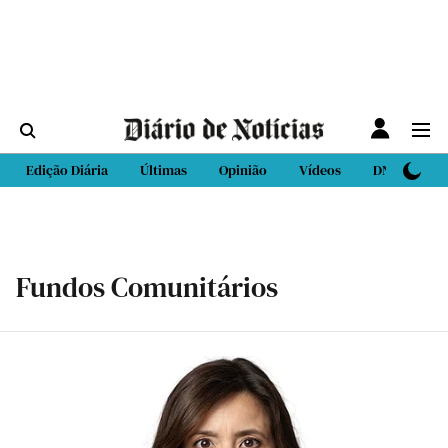
Edição Diária
Últimas
Opinião
Vídeos
DN Sport
Fundos Comunitários