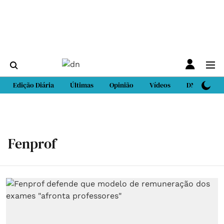
Edição Diária
Últimas
Opinião
Vídeos
DN Sport
Fenprof