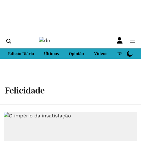
Edição Diária
Últimas
Opinião
Vídeos
DN Sport
Felicidade