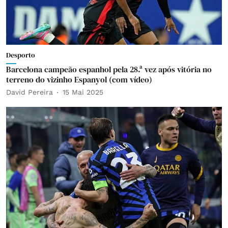
Desporto
Barcelona campeão espanhol pela 28.ª vez após vitória no
terreno do vizinho Espanyol (com vídeo)
David Pereira
15 Mai 2025