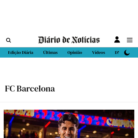
Edição Diária
Últimas
Opinião
Vídeos
DN Sport
FC Barcelona