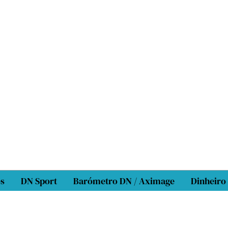
os
DN Sport
Barómetro DN / Aximage
Dinheiro