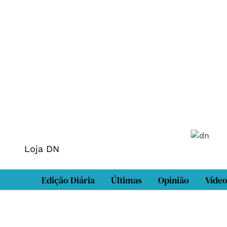
Loja DN
Edição Diária
Últimas
Opinião
Víde