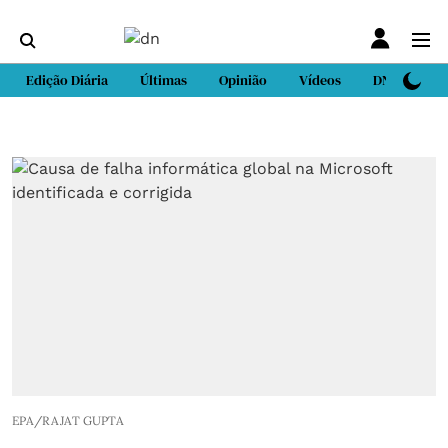
Edição Diária
Últimas
Opinião
Vídeos
DN Sport
EPA/RAJAT GUPTA