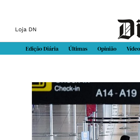
Loja DN
Edição Diária
Últimas
Opinião
Víde