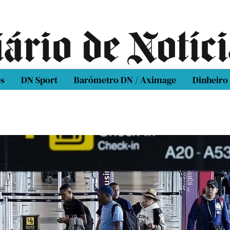
os
DN Sport
Barómetro DN / Aximage
Dinheiro