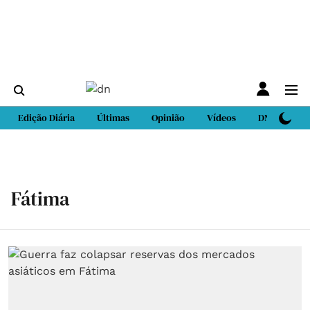
Edição Diária
Últimas
Opinião
Vídeos
DN Sport
Fátima