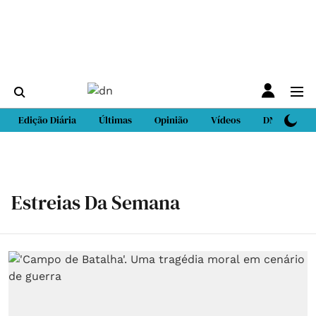
Edição Diária
Últimas
Opinião
Vídeos
DN Sport
Estreias Da Semana