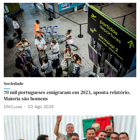
Sociedade
70 mil portugueses emigraram em 2023, aponta relatório.
Maioria são homens
DN/Lusa
02 Ago 2025