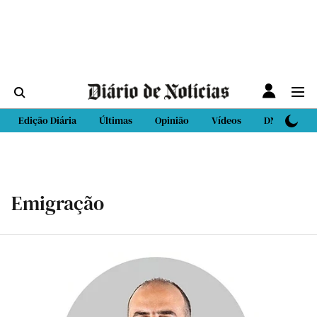
Edição Diária
Últimas
Opinião
Vídeos
DN Sport
Emigração