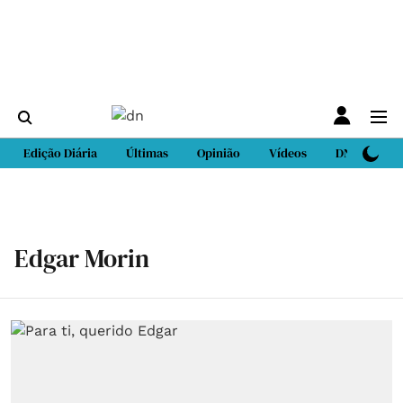
Edição Diária
Últimas
Opinião
Vídeos
DN Sport
Edgar Morin