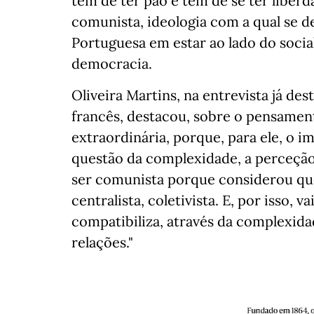
tem de ter pão e tem de se ter liberd
comunista, ideologia com a qual se d
Portuguesa em estar ao lado do social
democracia.
Oliveira Martins, na entrevista já des
francês, destacou, sobre o pensamen
extraordinária, porque, para ele, o i
questão da complexidade, a perceçã
ser comunista porque considerou que
centralista, coletivista. E, por isso, v
compatibiliza, através da complexida
relações."