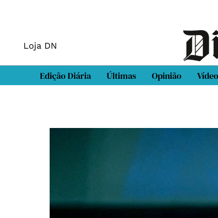
Loja DN
Edição Diária
Últimas
Opinião
Víde