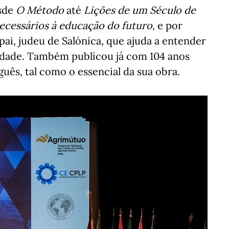
esde
O Método
até
Lições de um Século de
ecessários à educação do futuro
, e por
 pai, judeu de Salónica, que ajuda a entender
dade. Também publicou já com 104 anos
uês, tal como o essencial da sua obra.