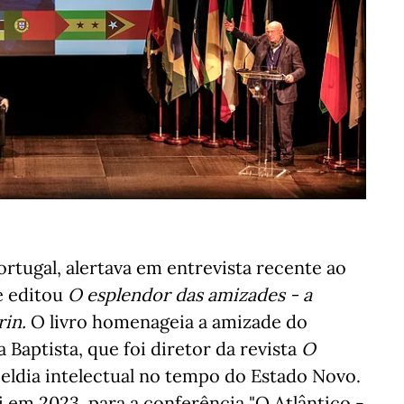
Portugal, alertava em entrevista recente ao
e editou
O esplendor das amizades - a
rin.
O livro homenageia a amizade do
Baptista, que foi diretor da revista
O
eldia intelectual no tempo do Estado Novo.
oi em 2023, para a conferência "O Atlântico -