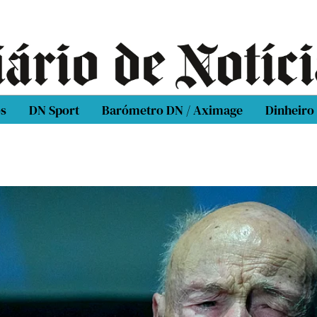
os
DN Sport
Barómetro DN / Aximage
Dinheiro