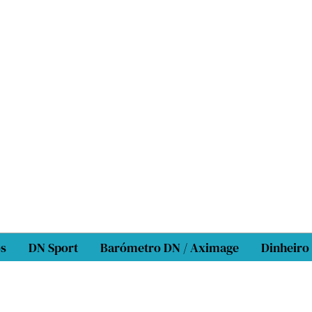
os
DN Sport
Barómetro DN / Aximage
Dinheiro