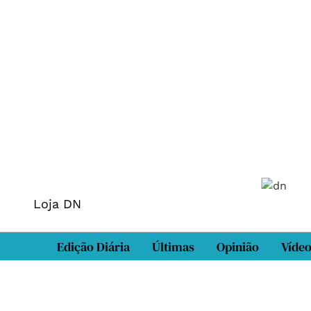
Loja DN
Edição Diária
Últimas
Opinião
Víde