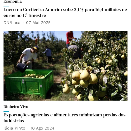
Economia
Lucro da Corticeira Amorim sobe 2,1% para 16,4 milhões de
euros no 1.º timestre
DN/Lusa
07 Mai 2025
Dinheiro Vivo
Exportações agrícolas e alimentares minimizam perdas das
indústrias
Ilídia Pinto
10 Ago 2024