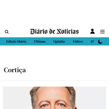
Edição Diária
Últimas
Opinião
Vídeos
DN Sport
Cortiça