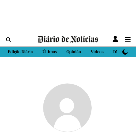
Edição Diária
Últimas
Opinião
Vídeos
DN Sport