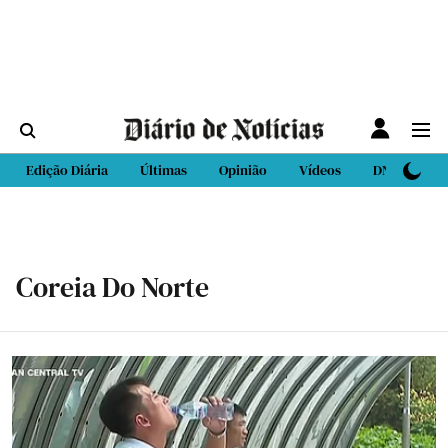
Edição Diária
Últimas
Opinião
Vídeos
DN Sport
Coreia Do Norte