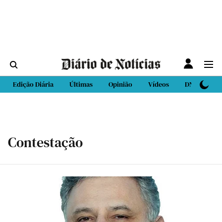
Edição Diária
Últimas
Opinião
Vídeos
DN Sport
Contestação