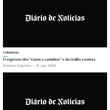
Colunistas
O regresso dos “casos e casinhos” e da tralha costista
António Capinha
31 Jan 2025